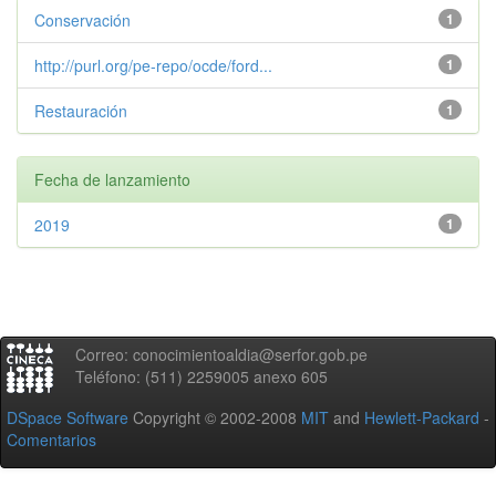
Conservación
1
http://purl.org/pe-repo/ocde/ford...
1
Restauración
1
Fecha de lanzamiento
2019
1
Correo: conocimientoaldia@serfor.gob.pe
Teléfono: (511) 2259005 anexo 605
DSpace Software
Copyright © 2002-2008
MIT
and
Hewlett-Packard
-
Comentarios