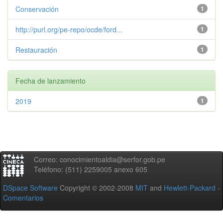
Conservación
1
http://purl.org/pe-repo/ocde/ford...
1
Restauración
1
Fecha de lanzamiento
2019
1
Correo: conocimientoaldia@serfor.gob.pe
Teléfono: (511) 2259005 anexo 605
DSpace Software
Copyright © 2002-2008
MIT
and
Hewlett-Packard
-
Comentarios