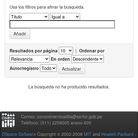
Usa los filtros para afinar la busqueda.
Resultados por página
|
Ordenar por
En orden
Autor/registro
La búsqueda no ha producido resultados.
Correo: conocimientoaldia@serfor.gob.pe
Teléfono: (511) 2259005 anexo 605
DSpace Software
Copyright © 2002-2008
MIT
and
Hewlett-Packard
-