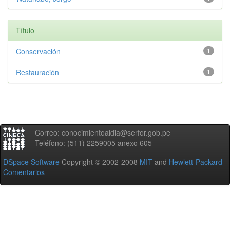
Título
Conservación
1
Restauración
1
Correo: conocimientoaldia@serfor.gob.pe
Teléfono: (511) 2259005 anexo 605
DSpace Software
Copyright © 2002-2008
MIT
and
Hewlett-Packard
-
Comentarios