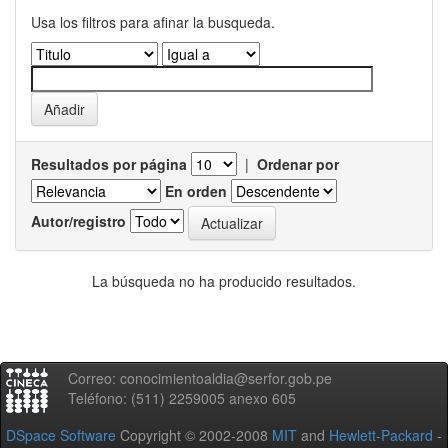
Usa los filtros para afinar la busqueda.
Resultados por página
|
Ordenar por
En orden
Autor/registro
La búsqueda no ha producido resultados.
Correo: conocimientoaldia@serfor.gob.pe
Teléfono: (511) 2259005 anexo 605
DSpace Software
Copyright © 2002-2008
MIT
and
Hewlett-Packard
-