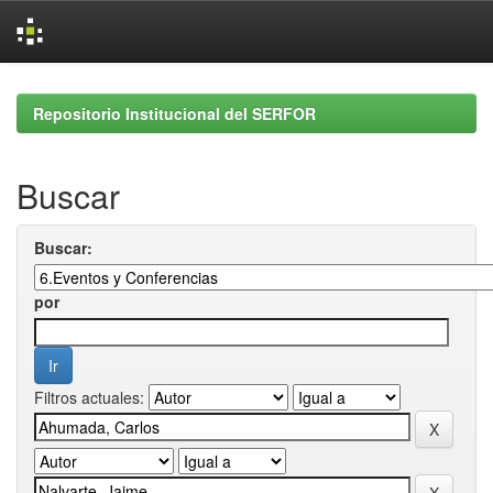
Skip
navigation
Repositorio Institucional del SERFOR
Buscar
Buscar:
por
Filtros actuales: