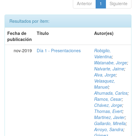
Anterior
1
Siguiente
Resultados por ítem:
Fecha de
Título
Autor(es)
publicación
nov-2019
Día 1 - Presentaciones
Robiglio,
Valentina
;
Watanabe, Jorge
;
Nalvarte, Jaime
;
Alva, Jorge
;
Velasquez,
Manuel
;
Ahumada, Carlos
;
Ramos, Cesar
;
Chávez, Jorge
;
Thomas, Evert
;
Martinez, Javier
;
Gallardo, Mirella
;
Arroyo, Sandra
;
Gómez,