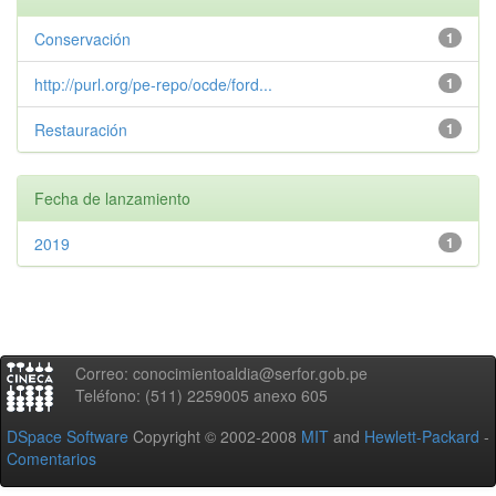
Conservación
1
http://purl.org/pe-repo/ocde/ford...
1
Restauración
1
Fecha de lanzamiento
2019
1
Correo: conocimientoaldia@serfor.gob.pe
Teléfono: (511) 2259005 anexo 605
DSpace Software
Copyright © 2002-2008
MIT
and
Hewlett-Packard
-
Comentarios