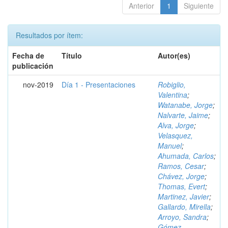
Anterior
1
Siguiente
Resultados por ítem:
Fecha de
Título
Autor(es)
publicación
nov-2019
Día 1 - Presentaciones
Robiglio,
Valentina
;
Watanabe, Jorge
;
Nalvarte, Jaime
;
Alva, Jorge
;
Velasquez,
Manuel
;
Ahumada, Carlos
;
Ramos, Cesar
;
Chávez, Jorge
;
Thomas, Evert
;
Martinez, Javier
;
Gallardo, Mirella
;
Arroyo, Sandra
;
Gómez,