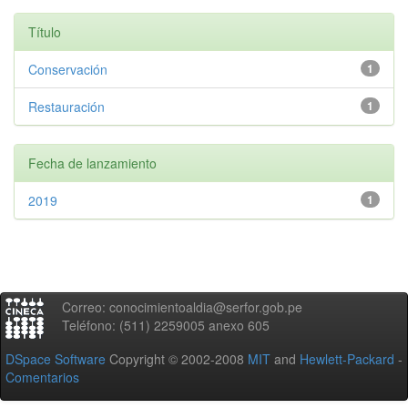
Título
Conservación
1
Restauración
1
Fecha de lanzamiento
2019
1
Correo: conocimientoaldia@serfor.gob.pe
Teléfono: (511) 2259005 anexo 605
DSpace Software
Copyright © 2002-2008
MIT
and
Hewlett-Packard
-
Comentarios