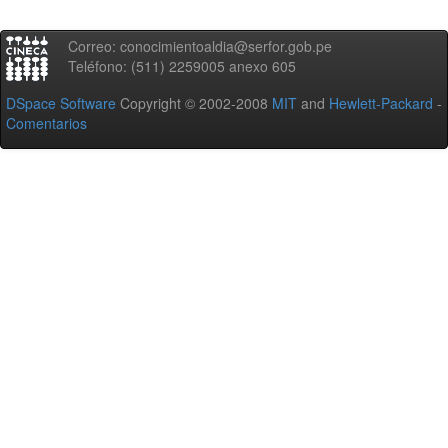
Correo: conocimientoaldia@serfor.gob.pe
Teléfono: (511) 2259005 anexo 605
DSpace Software
Copyright © 2002-2008
MIT
and
Hewlett-Packard
-
Comentarios