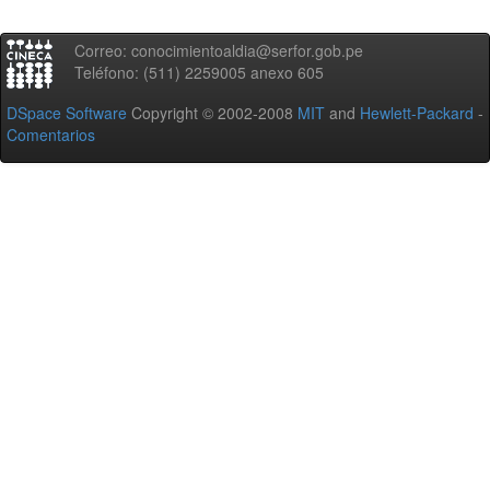
Correo: conocimientoaldia@serfor.gob.pe
Teléfono: (511) 2259005 anexo 605
DSpace Software
Copyright © 2002-2008
MIT
and
Hewlett-Packard
-
Comentarios