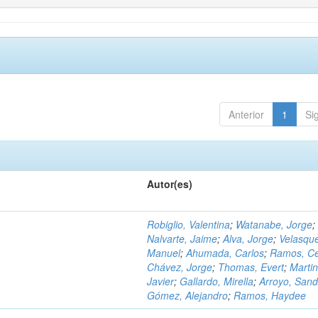
Anterior
1
Si
Autor(es)
Robiglio, Valentina
;
Watanabe, Jorge
;
Nalvarte, Jaime
;
Alva, Jorge
;
Velasqu
Manuel
;
Ahumada, Carlos
;
Ramos, C
Chávez, Jorge
;
Thomas, Evert
;
Martin
Javier
;
Gallardo, Mirella
;
Arroyo, Sand
Gómez, Alejandro
;
Ramos, Haydee