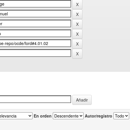
En orden
Autor/registro