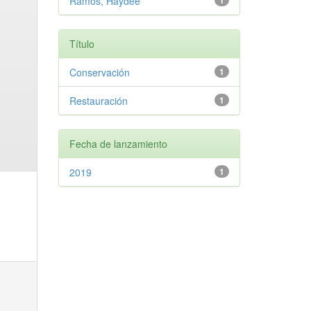
Ramos, Haydee
1
Título
Conservación
1
Restauración
1
Fecha de lanzamiento
2019
1