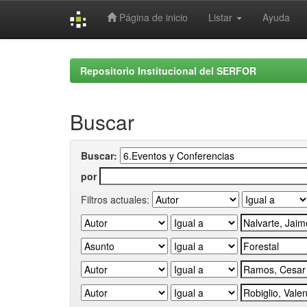
Página de inicio
Listar
Ayuda
Skip
navigation
Repositorio Institucional del SERFOR
Buscar
Buscar:
por
Filtros actuales: