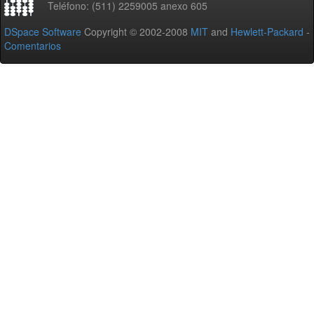
Teléfono: (511) 2259005 anexo 605
DSpace Software
Copyright © 2002-2008
MIT
and
Hewlett-Packard
-
Comentarios