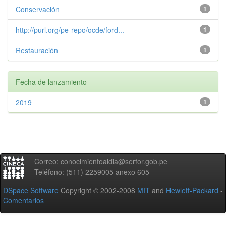
Conservación
1
http://purl.org/pe-repo/ocde/ford...
1
Restauración
1
Fecha de lanzamiento
2019
1
Correo: conocimientoaldia@serfor.gob.pe
Teléfono: (511) 2259005 anexo 605
DSpace Software
Copyright © 2002-2008
MIT
and
Hewlett-Packard
-
Comentarios