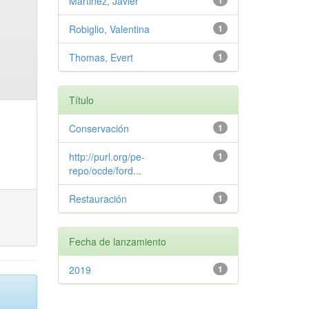
Martinez, Javier
1
Robiglio, Valentina
1
Thomas, Evert
1
Título
Conservación
1
http://purl.org/pe-
1
repo/ocde/ford...
Restauración
1
Fecha de lanzamiento
2019
1