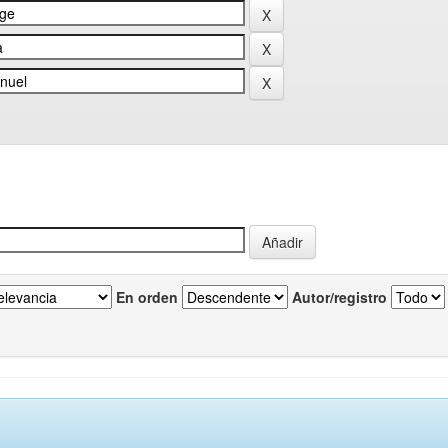
En orden
Autor/registro