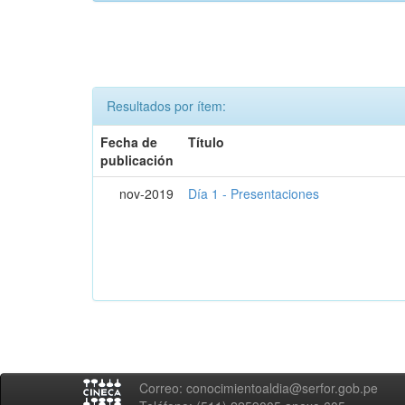
Resultados por ítem:
Fecha de
Título
publicación
nov-2019
Día 1 - Presentaciones
Correo: conocimientoaldia@serfor.gob.pe