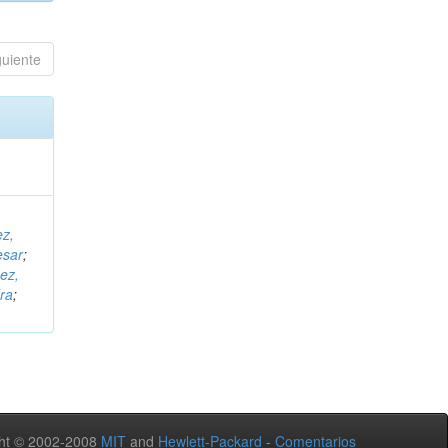
guiente
ez,
esar
;
ez,
ra
;
ht © 2002-2008
MIT
and
Hewlett-Packard
-
Comentarios