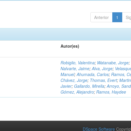
Anterior
1
Si
Autor(es)
Robiglio, Valentina
;
Watanabe, Jorge
;
Nalvarte, Jaime
;
Alva, Jorge
;
Velasqu
Manuel
;
Ahumada, Carlos
;
Ramos, C
Chávez, Jorge
;
Thomas, Evert
;
Martin
Javier
;
Gallardo, Mirella
;
Arroyo, Sand
Gómez, Alejandro
;
Ramos, Haydee
DSpace Software
Copyrig