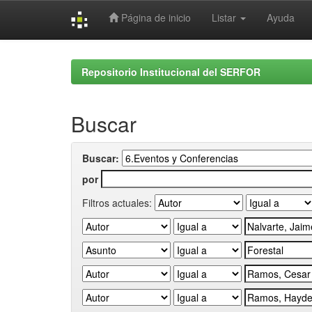
Página de inicio
Listar
Ayuda
Skip
navigation
Repositorio Institucional del SERFOR
Buscar
Buscar:
por
Filtros actuales: