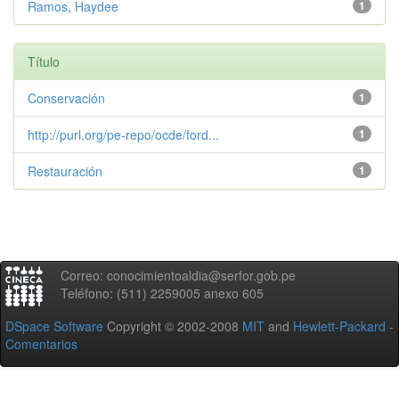
Ramos, Haydee
1
Título
Conservación
1
http://purl.org/pe-repo/ocde/ford...
1
Restauración
1
Correo: conocimientoaldia@serfor.gob.pe
Teléfono: (511) 2259005 anexo 605
DSpace Software
Copyright © 2002-2008
MIT
and
Hewlett-Packard
-
Comentarios