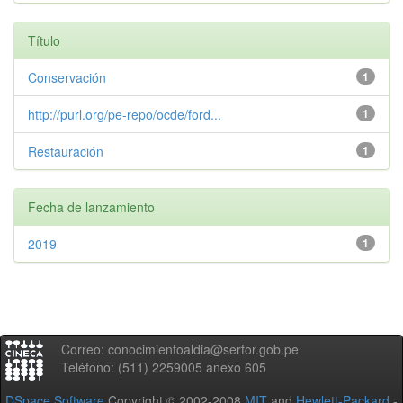
Título
Conservación
1
http://purl.org/pe-repo/ocde/ford...
1
Restauración
1
Fecha de lanzamiento
2019
1
Correo: conocimientoaldia@serfor.gob.pe
Teléfono: (511) 2259005 anexo 605
DSpace Software
Copyright © 2002-2008
MIT
and
Hewlett-Packard
-