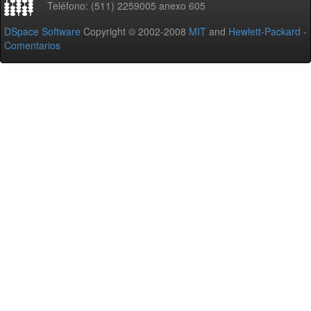
Teléfono: (511) 2259005 anexo 605
DSpace Software
Copyright © 2002-2008
MIT
and
Hewlett-Packard
-
Comentarios