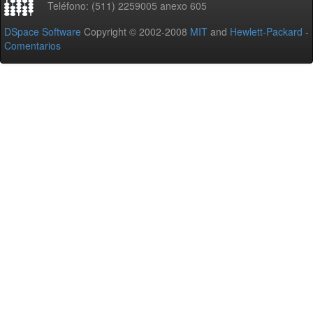
Teléfono: (511) 2259005 anexo 605
DSpace Software
Copyright © 2002-2008
MIT
and
Hewlett-Packard
-
Comentarios