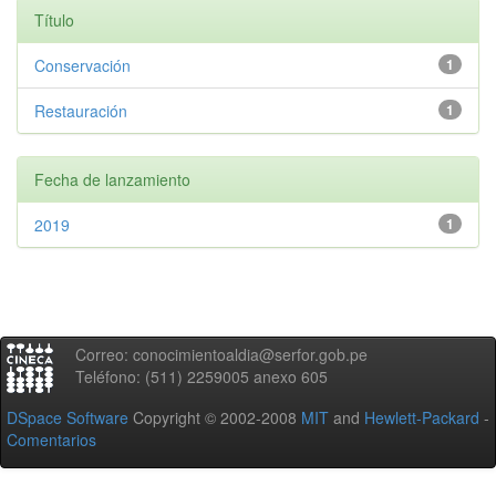
Título
Conservación
1
Restauración
1
Fecha de lanzamiento
2019
1
Correo: conocimientoaldia@serfor.gob.pe
Teléfono: (511) 2259005 anexo 605
DSpace Software
Copyright © 2002-2008
MIT
and
Hewlett-Packard
-
Comentarios