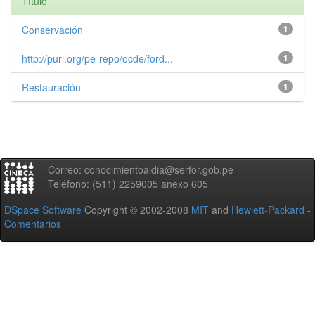
Título
Conservación
1
http://purl.org/pe-repo/ocde/ford...
1
Restauración
1
Correo: conocimientoaldia@serfor.gob.pe
Teléfono: (511) 2259005 anexo 605
DSpace Software
Copyright © 2002-2008
MIT
and
Hewlett-Packard
-
Comentarios