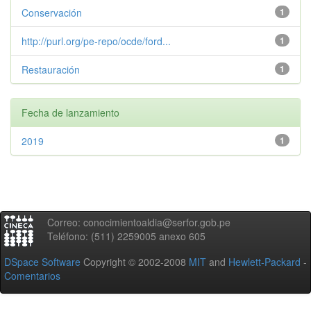
Conservación
1
http://purl.org/pe-repo/ocde/ford...
1
Restauración
1
Fecha de lanzamiento
2019
1
Correo: conocimientoaldia@serfor.gob.pe
Teléfono: (511) 2259005 anexo 605
DSpace Software
Copyright © 2002-2008
MIT
and
Hewlett-Packard
-
Comentarios