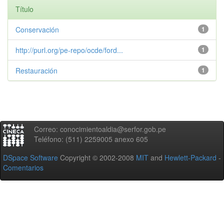
Título
Conservación
1
http://purl.org/pe-repo/ocde/ford...
1
Restauración
1
Correo: conocimientoaldia@serfor.gob.pe
Teléfono: (511) 2259005 anexo 605
DSpace Software
Copyright © 2002-2008
MIT
and
Hewlett-Packard
-
Comentarios