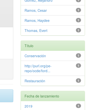
Gómez, Alejandro
1
Ramos, Cesar
1
Ramos, Haydee
1
Thomas, Evert
1
Título
Conservación
1
http://purl.org/pe-
1
repo/ocde/ford...
Restauración
1
Fecha de lanzamiento
2019
1