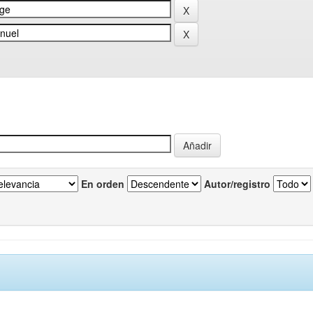
En orden
Autor/registro