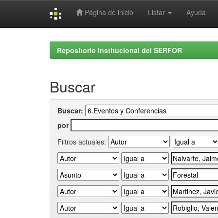
Página de inicio
Listar
Ayuda
Skip
navigation
Repositorio Institucional del SERFOR
Buscar
Buscar:
por
Filtros actuales: