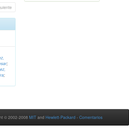
guiente
ez,
esar
;
ez,
ra
;
ht © 2002-2008
MIT
and
Hewlett-Packard
-
Comentarios