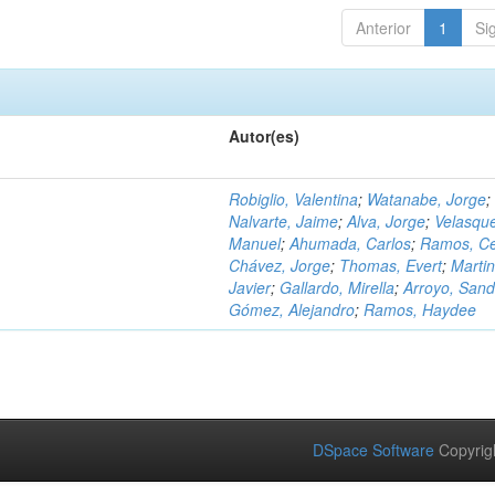
Anterior
1
Si
Autor(es)
Robiglio, Valentina
;
Watanabe, Jorge
;
Nalvarte, Jaime
;
Alva, Jorge
;
Velasqu
Manuel
;
Ahumada, Carlos
;
Ramos, C
Chávez, Jorge
;
Thomas, Evert
;
Martin
Javier
;
Gallardo, Mirella
;
Arroyo, Sand
Gómez, Alejandro
;
Ramos, Haydee
DSpace Software
Copyrig