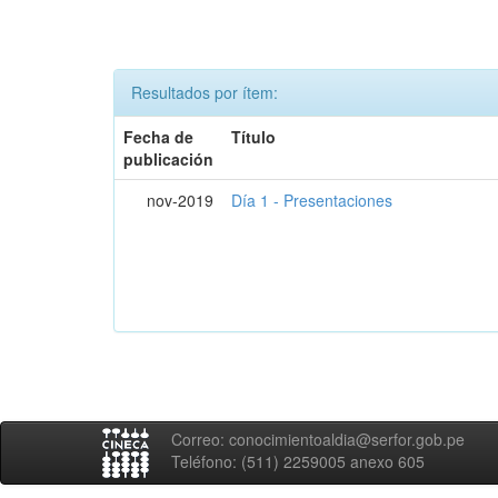
Resultados por ítem:
Fecha de
Título
publicación
nov-2019
Día 1 - Presentaciones
Correo: conocimientoaldia@serfor.gob.pe
Teléfono: (511) 2259005 anexo 605