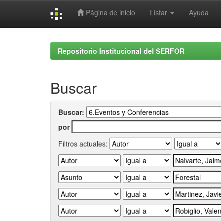
Página de inicio
Listar
Ayuda
Skip
navigation
Repositorio Institucional del SERFOR
Buscar
Buscar:
por
Filtros actuales: