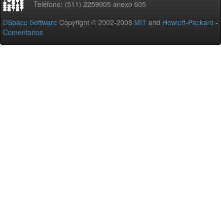
Teléfono: (511) 2259005 anexo 605
DSpace Software
Copyright © 2002-2008
MIT
and
Hewlett-Packard
-
Comentarios