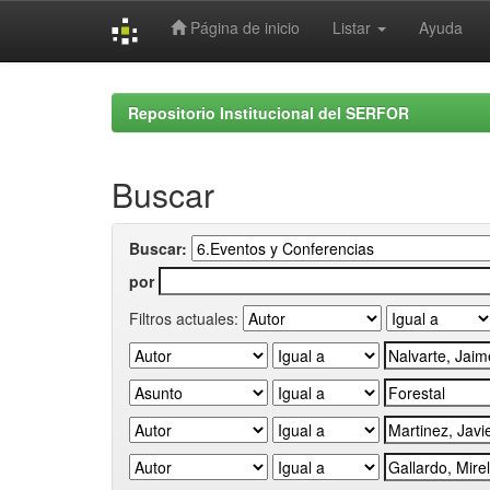
Página de inicio
Listar
Ayuda
Skip
navigation
Repositorio Institucional del SERFOR
Buscar
Buscar:
por
Filtros actuales: