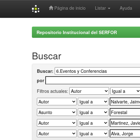
Página de inicio
Listar
Ayuda
Skip
navigation
Repositorio Institucional del SERFOR
Buscar
Buscar:
por
Filtros actuales: