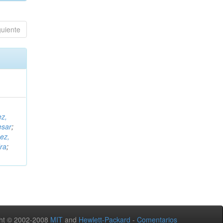
guiente
ez,
esar
;
ez,
ra
;
ht © 2002-2008
MIT
and
Hewlett-Packard
-
Comentarios