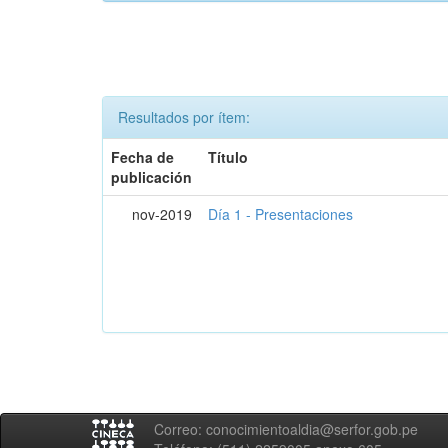
Resultados por ítem:
Fecha de
Título
publicación
nov-2019
Día 1 - Presentaciones
Correo: conocimientoaldia@serfor.gob.pe