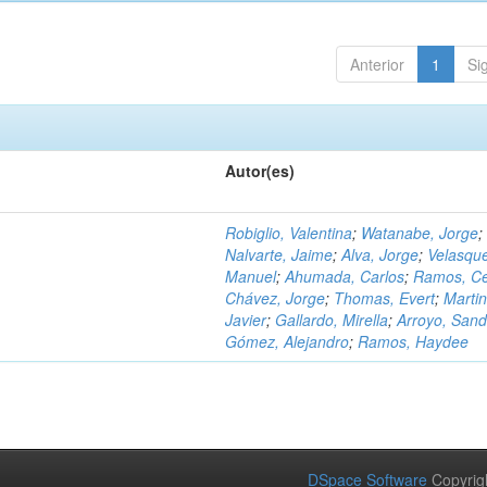
Anterior
1
Si
Autor(es)
Robiglio, Valentina
;
Watanabe, Jorge
;
Nalvarte, Jaime
;
Alva, Jorge
;
Velasqu
Manuel
;
Ahumada, Carlos
;
Ramos, C
Chávez, Jorge
;
Thomas, Evert
;
Martin
Javier
;
Gallardo, Mirella
;
Arroyo, Sand
Gómez, Alejandro
;
Ramos, Haydee
DSpace Software
Copyrig