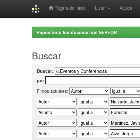
Página de inicio
Listar
Ayuda
Skip
navigation
Repositorio Institucional del SERFOR
Buscar
Buscar:
por
Filtros actuales: