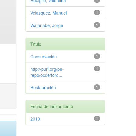
Robiglio, Valentina
1
Velasquez, Manuel
1
Watanabe, Jorge
1
Título
Conservación
1
http://purl.org/pe-
1
repo/ocde/ford...
Restauración
1
Fecha de lanzamiento
2019
1