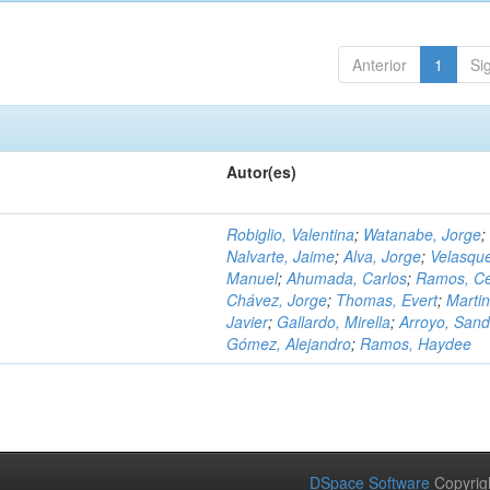
Anterior
1
Si
Autor(es)
Robiglio, Valentina
;
Watanabe, Jorge
;
Nalvarte, Jaime
;
Alva, Jorge
;
Velasqu
Manuel
;
Ahumada, Carlos
;
Ramos, C
Chávez, Jorge
;
Thomas, Evert
;
Martin
Javier
;
Gallardo, Mirella
;
Arroyo, Sand
Gómez, Alejandro
;
Ramos, Haydee
DSpace Software
Copyrig