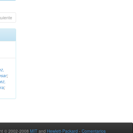
guiente
ez,
esar
;
ez,
ra
;
ht © 2002-2008
MIT
and
Hewlett-Packard
-
Comentarios