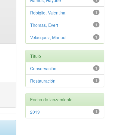
Ramos, Haydee
1
Robiglio, Valentina
1
Thomas, Evert
1
Velasquez, Manuel
1
Título
Conservación
1
Restauración
1
Fecha de lanzamiento
2019
1