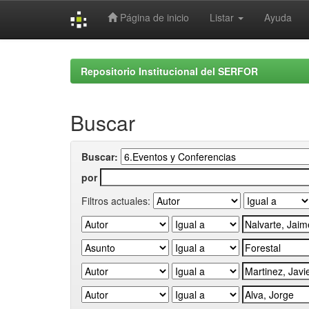
Página de inicio
Listar
Ayuda
Skip
navigation
Repositorio Institucional del SERFOR
Buscar
Buscar:
por
Filtros actuales: