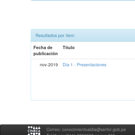
Resultados por ítem:
Fecha de
Título
publicación
nov-2019
Día 1 - Presentaciones
Correo: conocimientoaldia@serfor.gob.pe