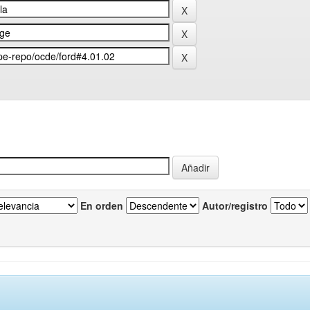
En orden
Autor/registro