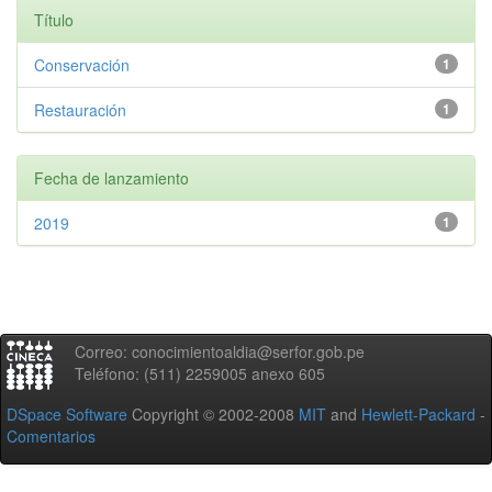
Título
Conservación
1
Restauración
1
Fecha de lanzamiento
2019
1
Correo: conocimientoaldia@serfor.gob.pe
Teléfono: (511) 2259005 anexo 605
DSpace Software
Copyright © 2002-2008
MIT
and
Hewlett-Packard
-
Comentarios