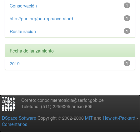
Conservación
1
http://purl.org/pe-repo/ocde/ford...
1
Restauración
1
Fecha de lanzamiento
2019
1
Correo: conocimientoaldia@serfor.gob.pe
Teléfono: (511) 2259005 anexo 605
DSpace Software
Copyright © 2002-2008
MIT
and
Hewlett-Packard
-
Comentarios