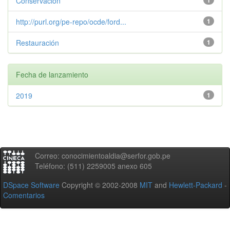
Conservación
1
http://purl.org/pe-repo/ocde/ford...
1
Restauración
1
Fecha de lanzamiento
2019
1
Correo: conocimientoaldia@serfor.gob.pe
Teléfono: (511) 2259005 anexo 605
DSpace Software
Copyright © 2002-2008
MIT
and
Hewlett-Packard
-
Comentarios