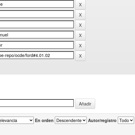
En orden
Autor/registro