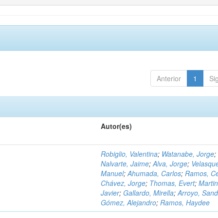
Anterior
1
Si
Autor(es)
Robiglio, Valentina
;
Watanabe, Jorge
;
Nalvarte, Jaime
;
Alva, Jorge
;
Velasqu
Manuel
;
Ahumada, Carlos
;
Ramos, C
Chávez, Jorge
;
Thomas, Evert
;
Martin
Javier
;
Gallardo, Mirella
;
Arroyo, Sand
Gómez, Alejandro
;
Ramos, Haydee