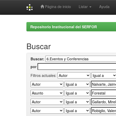
Página de inicio
Listar
Ayuda
Skip
navigation
Repositorio Institucional del SERFOR
Buscar
Buscar:
por
Filtros actuales: