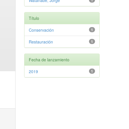
Watanabe, Jorge
1
Título
Conservación
1
Restauración
1
Fecha de lanzamiento
2019
1