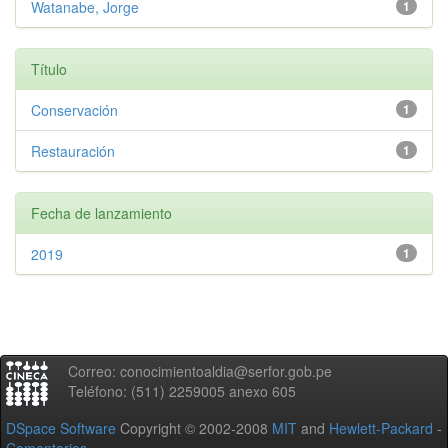
Watanabe, Jorge
1
Título
Conservación
1
Restauración
1
Fecha de lanzamiento
2019
1
Correo: conocimientoaldia@serfor.gob.pe
Teléfono: (511) 2259005 anexo 605
DSpace Software
Copyright © 2002-2008
MIT
and
Hewlett-Packard
-