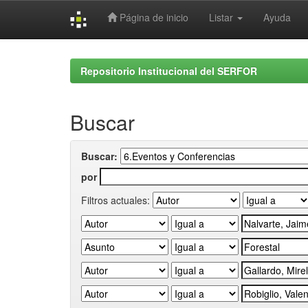
Página de inicio
Listar
Ayuda
Skip
navigation
Repositorio Institucional del SERFOR
Buscar
Buscar:
por
Filtros actuales: