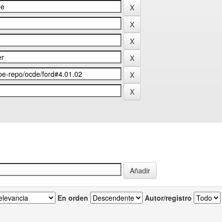
En orden
Autor/registro