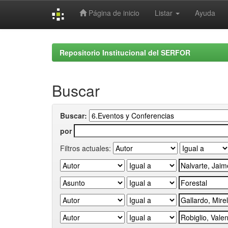
Página de inicio
Listar
Ayuda
Skip
navigation
Repositorio Institucional del SERFOR
Buscar
Buscar:
por
Filtros actuales: