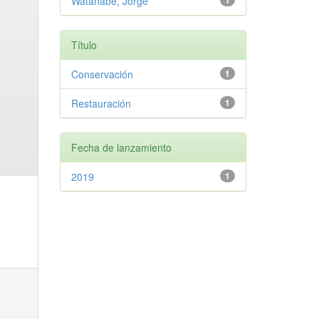
Watanabe, Jorge
1
Título
Conservación
1
Restauración
1
Fecha de lanzamiento
2019
1