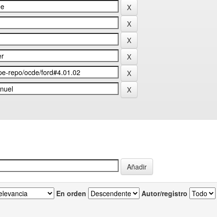
En orden
Autor/registro