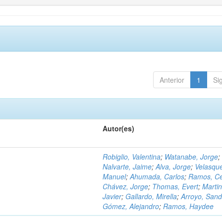
Anterior
1
Si
Autor(es)
Robiglio, Valentina
;
Watanabe, Jorge
;
Nalvarte, Jaime
;
Alva, Jorge
;
Velasqu
Manuel
;
Ahumada, Carlos
;
Ramos, C
Chávez, Jorge
;
Thomas, Evert
;
Martin
Javier
;
Gallardo, Mirella
;
Arroyo, Sand
Gómez, Alejandro
;
Ramos, Haydee