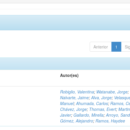
Anterior
1
Si
Autor(es)
Robiglio, Valentina
;
Watanabe, Jorge
;
Nalvarte, Jaime
;
Alva, Jorge
;
Velasqu
Manuel
;
Ahumada, Carlos
;
Ramos, C
Chávez, Jorge
;
Thomas, Evert
;
Martin
Javier
;
Gallardo, Mirella
;
Arroyo, Sand
Gómez, Alejandro
;
Ramos, Haydee