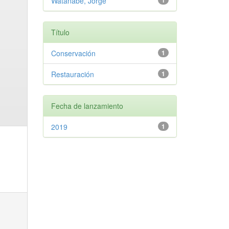
Watanabe, Jorge
1
Título
Conservación
1
Restauración
1
Fecha de lanzamiento
2019
1