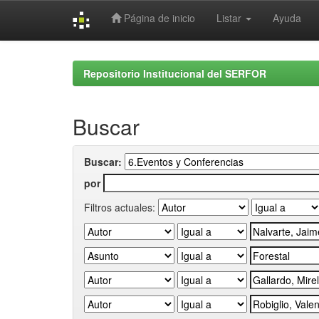
Página de inicio
Listar
Ayuda
Skip
navigation
Repositorio Institucional del SERFOR
Buscar
Buscar:
por
Filtros actuales: