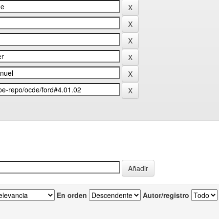
En orden
Autor/registro