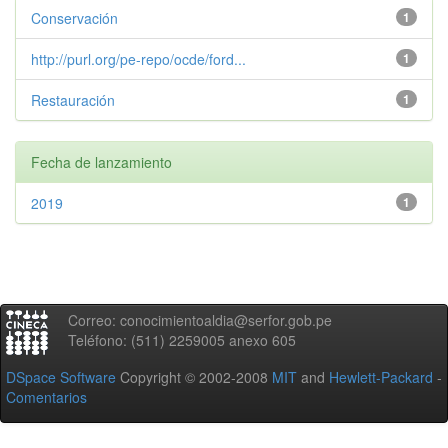
Conservación
1
http://purl.org/pe-repo/ocde/ford...
1
Restauración
1
Fecha de lanzamiento
2019
1
Correo: conocimientoaldia@serfor.gob.pe
Teléfono: (511) 2259005 anexo 605
DSpace Software
Copyright © 2002-2008
MIT
and
Hewlett-Packard
-
Comentarios