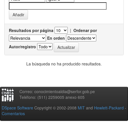
Resultados por página
|
Ordenar por
En orden
Autor/registro
La búsqueda no ha producido resultados.
Correo: conocimientoaldia@serfor.gob.pe
Teléfono: (511) 2259005 anexo 605
DSpace Software
Copyright © 2002-2008
MIT
and
Hewlett-Packard
-
Comentarios