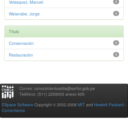
Velasquez, Manuel
1
Watanabe, Jorge
1
Título
Conservación
1
Restauración
1
Correo: conocimientoaldia@serfor.gob.pe
Teléfono: (511) 2259005 anexo 605
DSpace Software
Copyright © 2002-2008
MIT
and
Hewlett-Packard
-
Comentarios