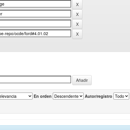
En orden
Autor/registro