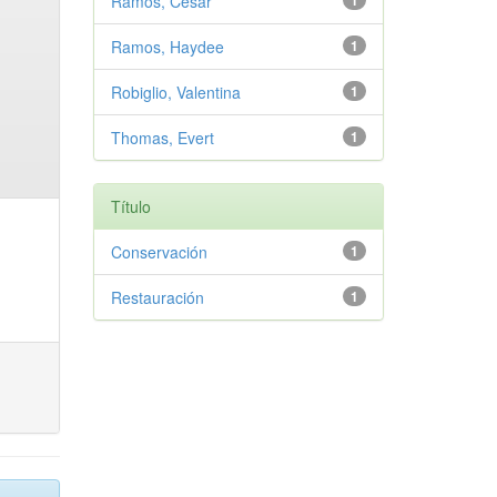
Ramos, Cesar
1
Ramos, Haydee
1
Robiglio, Valentina
1
Thomas, Evert
1
Título
Conservación
1
Restauración
1