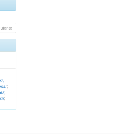
guiente
ez,
esar
;
ez,
ra
;