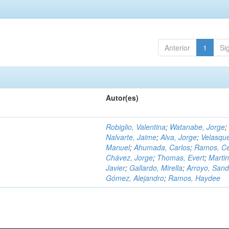
Anterior
1
Si
Autor(es)
Robiglio, Valentina
;
Watanabe, Jorge
;
Nalvarte, Jaime
;
Alva, Jorge
;
Velasqu
Manuel
;
Ahumada, Carlos
;
Ramos, C
Chávez, Jorge
;
Thomas, Evert
;
Martin
Javier
;
Gallardo, Mirella
;
Arroyo, Sand
Gómez, Alejandro
;
Ramos, Haydee