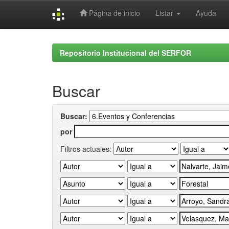
Página de inicio
Listar
Ayuda
Skip
navigation
Repositorio Institucional del SERFOR
Buscar
Buscar:
por
Filtros actuales: