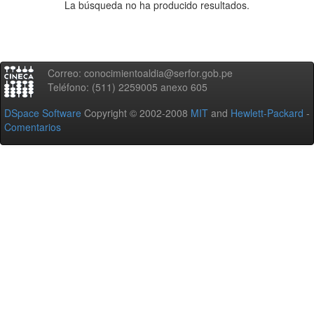
La búsqueda no ha producido resultados.
Correo: conocimientoaldia@serfor.gob.pe
Teléfono: (511) 2259005 anexo 605
DSpace Software
Copyright © 2002-2008
MIT
and
Hewlett-Packard
-
Comentarios