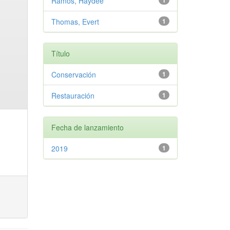
Ramos, Haydee
1
Thomas, Evert
1
Título
Conservación
1
Restauración
1
Fecha de lanzamiento
2019
1