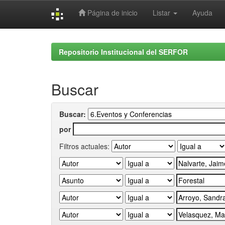
Página de inicio
Listar
Ayuda
Skip
navigation
Repositorio Institucional del SERFOR
Buscar
Buscar:
por
Filtros actuales: