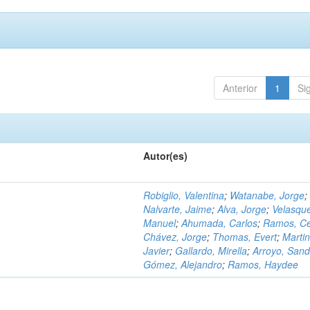
Anterior
1
Si
Autor(es)
Robiglio, Valentina
;
Watanabe, Jorge
;
Nalvarte, Jaime
;
Alva, Jorge
;
Velasqu
Manuel
;
Ahumada, Carlos
;
Ramos, C
Chávez, Jorge
;
Thomas, Evert
;
Martin
Javier
;
Gallardo, Mirella
;
Arroyo, Sand
Gómez, Alejandro
;
Ramos, Haydee