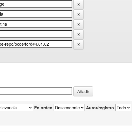
En orden
Autor/registro