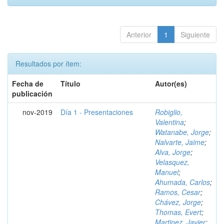
Anterior
1
Siguiente
Resultados por ítem:
Fecha de
Título
Autor(es)
publicación
nov-2019
Día 1 - Presentaciones
Robiglio,
Valentina
;
Watanabe, Jorge
;
Nalvarte, Jaime
;
Alva, Jorge
;
Velasquez,
Manuel
;
Ahumada, Carlos
;
Ramos, Cesar
;
Chávez, Jorge
;
Thomas, Evert
;
Martinez, Javier
;