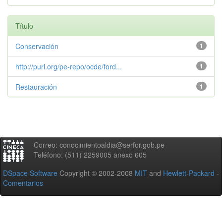
Título
Conservación
1
http://purl.org/pe-repo/ocde/ford...
1
Restauración
1
Correo: conocimientoaldia@serfor.gob.pe
Teléfono: (511) 2259005 anexo 605
DSpace Software
Copyright © 2002-2008
MIT
and
Hewlett-Packard
-
Comentarios