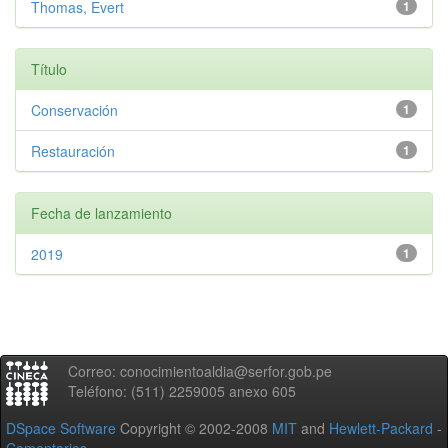
Thomas, Evert
1
Título
Conservación
1
Restauración
1
Fecha de lanzamiento
2019
1
Correo: conocimientoaldia@serfor.gob.pe
Teléfono: (511) 2259005 anexo 605
DSpace Software
Copyright © 2002-2008
MIT
and
Hewlett-Packard
-