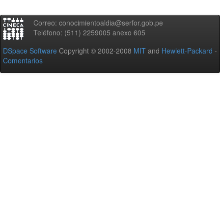
Correo: conocimientoaldia@serfor.gob.pe
Teléfono: (511) 2259005 anexo 605
DSpace Software
Copyright © 2002-2008
MIT
and
Hewlett-Packard
-
Comentarios