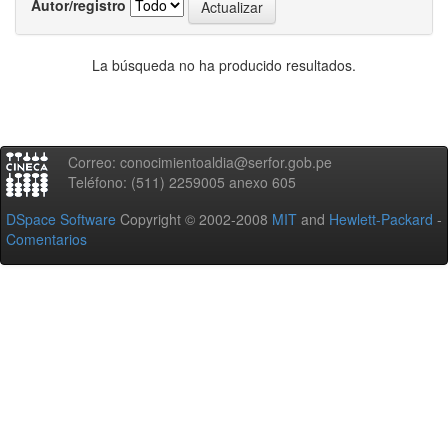
Autor/registro
La búsqueda no ha producido resultados.
Correo: conocimientoaldia@serfor.gob.pe
Teléfono: (511) 2259005 anexo 605
DSpace Software
Copyright © 2002-2008
MIT
and
Hewlett-Packard
-
Comentarios