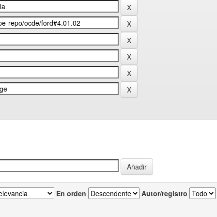
En orden
Autor/registro