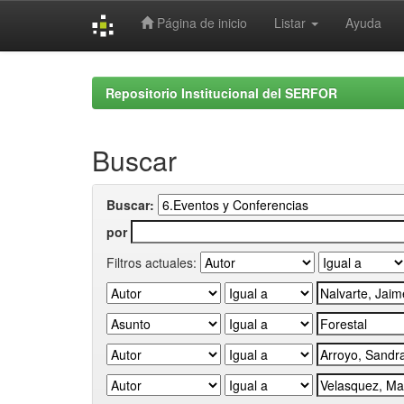
Página de inicio
Listar
Ayuda
Skip
navigation
Repositorio Institucional del SERFOR
Buscar
Buscar:
por
Filtros actuales: