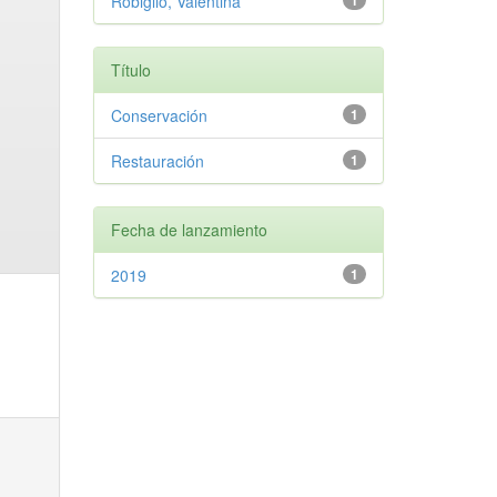
Robiglio, Valentina
1
Título
Conservación
1
Restauración
1
Fecha de lanzamiento
2019
1