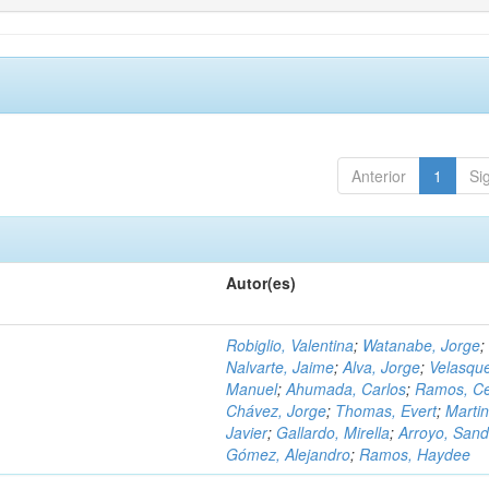
Anterior
1
Si
Autor(es)
Robiglio, Valentina
;
Watanabe, Jorge
;
Nalvarte, Jaime
;
Alva, Jorge
;
Velasqu
Manuel
;
Ahumada, Carlos
;
Ramos, C
Chávez, Jorge
;
Thomas, Evert
;
Martin
Javier
;
Gallardo, Mirella
;
Arroyo, Sand
Gómez, Alejandro
;
Ramos, Haydee