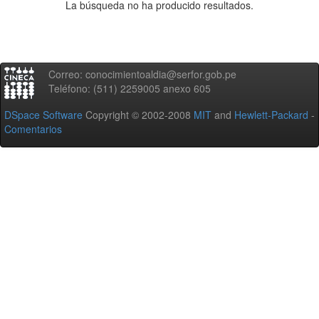
La búsqueda no ha producido resultados.
Correo: conocimientoaldia@serfor.gob.pe
Teléfono: (511) 2259005 anexo 605
DSpace Software
Copyright © 2002-2008
MIT
and
Hewlett-Packard
-
Comentarios