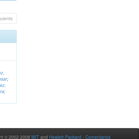
guiente
ez,
esar
;
ez,
ra
;
ht © 2002-2008
MIT
and
Hewlett-Packard
-
Comentarios