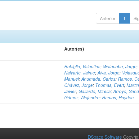
Anterior
1
Si
Autor(es)
Robiglio, Valentina
;
Watanabe, Jorge
;
Nalvarte, Jaime
;
Alva, Jorge
;
Velasqu
Manuel
;
Ahumada, Carlos
;
Ramos, C
Chávez, Jorge
;
Thomas, Evert
;
Martin
Javier
;
Gallardo, Mirella
;
Arroyo, Sand
Gómez, Alejandro
;
Ramos, Haydee
DSpace Software
Copyrig