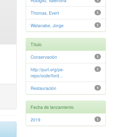
Robiglio, Valentina
1
Thomas, Evert
1
Watanabe, Jorge
1
Título
Conservación
1
http://purl.org/pe-
1
repo/ocde/ford...
Restauración
1
Fecha de lanzamiento
2019
1