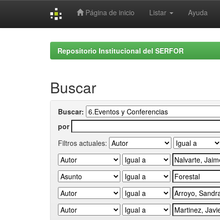
Página de inicio
Listar
Ayuda
Skip
navigation
Repositorio Institucional del SERFOR
Buscar
Buscar:
por
Filtros actuales: