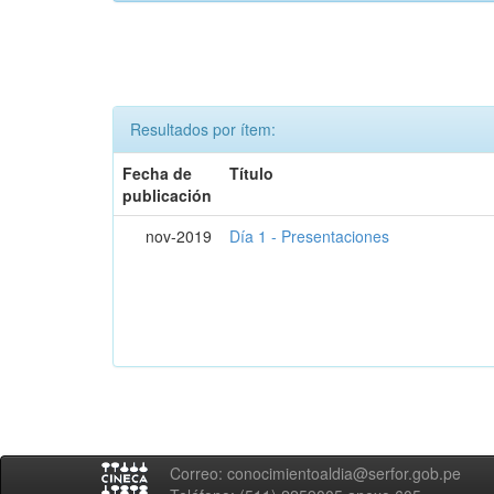
Resultados por ítem:
Fecha de
Título
publicación
nov-2019
Día 1 - Presentaciones
Correo: conocimientoaldia@serfor.gob.pe