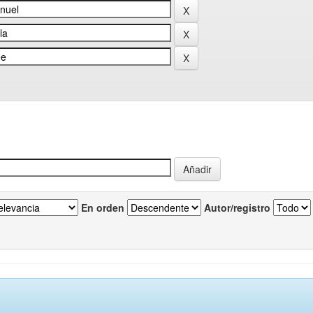
En orden
Autor/registro